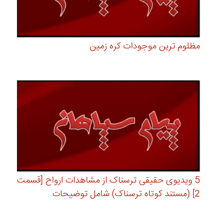
مظلوم ترین موجودات کره زمین
5 ویدیوی حقیقی ترسناک از مشاهدات ارواح [قسمت
2] (مستند کوتاه ترسناک) شامل توضیحات